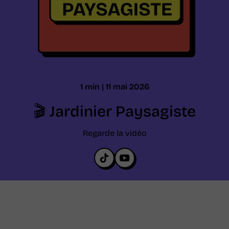
o
n
1
min
11 mai 2026
🎬 Jardinier Paysagiste
Regarde la vidéo
É
É
c
c
o
o
u
u
t
t
e
e
l
l
'
'
é
é