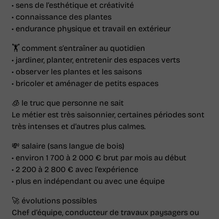
• sens de l’esthétique et créativité
r
r
t
y
• connaissance des plantes
i
o
• endurance physique et travail en extérieur
k
u
t
t
o
u
🏋️ comment s’entraîner au quotidien
k
b
• jardiner, planter, entretenir des espaces verts
e
• observer les plantes et les saisons
• bricoler et aménager de petits espaces
🧊 le truc que personne ne sait
Le métier est très saisonnier, certaines périodes sont
très intenses et d’autres plus calmes.
💸 salaire (sans langue de bois)
• environ 1 700 à 2 000 € brut par mois au début
• 2 200 à 2 800 € avec l’expérience
• plus en indépendant ou avec une équipe
🚀 évolutions possibles
Chef d’équipe, conducteur de travaux paysagers ou