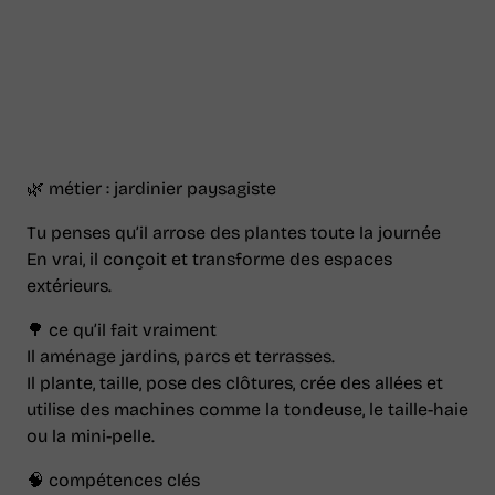
p
p
i
i
s
s
o
o
d
d
e
e
🎬
🎬
J
J
a
a
r
r
🌿 métier : jardinier paysagiste
d
d
i
i
n
n
Tu penses qu’il arrose des plantes toute la journée
i
i
En vrai, il conçoit et transforme des espaces
e
e
r
r
extérieurs.
P
P
a
a
🌳 ce qu’il fait vraiment
y
y
s
s
Il aménage jardins, parcs et terrasses.
a
a
Il plante, taille, pose des clôtures, crée des allées et
g
g
i
i
utilise des machines comme la tondeuse, le taille-haie
s
s
ou la mini-pelle.
t
t
e
e
s
s
🧠 compétences clés
u
u